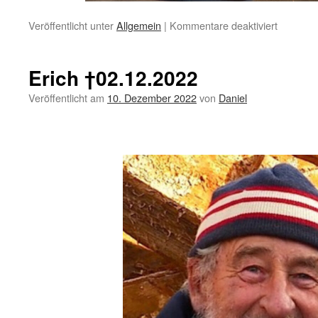
für
Veröffentlicht unter
Allgemein
|
Kommentare deaktiviert
Weltumse
Yacht
Freydis
Erich †02.12.2022
III
soll
Veröffentlicht am
10. Dezember 2022
von
Daniel
verkauft
werden