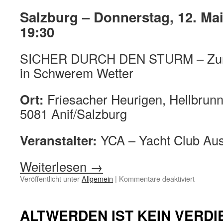
Salzburg – Donnerstag, 12. Ma
19:30
SICHER DURCH DEN STURM – Zur S
in Schwerem Wetter
Ort:
Friesacher Heurigen, Hellbrun
5081 Anif/Salzburg
Veranstalter:
YCA – Yacht Club Aus
Weiterlesen
→
für
Veröffentlicht unter
Allgemein
|
Kommentare deaktiviert
Trans-
Ocean
ZOOM
ALTWERDEN IST KEIN VERD
Meeting