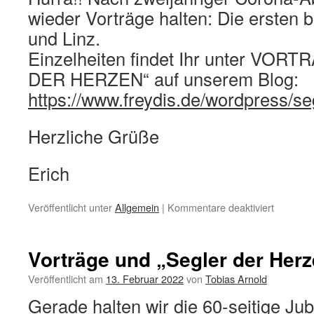
wieder Vorträge halten: Die ersten 
und Linz.
Einzelheiten findet Ihr unter VO
DER HERZEN“ auf unserem Blog:
https://www.freydis.de/wordpress/se
Herzliche Grüße
Erich
für
Veröffentlicht unter
Allgemein
|
Kommentare deaktiviert
ALTWE
IST
KEIN
Vorträge und „Segler der Her
VERDI
Veröffentlicht am
13. Februar 2022
von
Tobias Arnold
Gerade halten wir die 60-seitige Jub