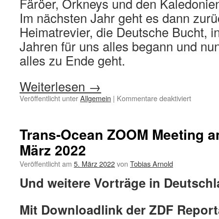
Färöer, Orkneys und den Kaledonie
Im nächsten Jahr geht es dann zurü
Heimatrevier, die Deutsche Bucht, i
Jahren für uns alles begann und nu
alles zu Ende geht.
Weiterlesen
→
für
Veröffentlicht unter
Allgemein
|
Kommentare deaktiviert
An
unsere
Freunde
Trans-Ocean ZOOM Meeting am
und
März 2022
Mitsegler
Veröffentlicht am
5. März 2022
von
Tobias Arnold
Und weitere Vorträge in Deutsch
Mit Downloadlink der ZDF Report