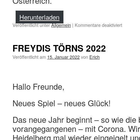
Österreich.
Herunterladen
für
Veröffentlicht unter
Allgemein
|
Kommentare deaktiviert
Vorträge
und
„Segler
FREYDIS TÖRNS 2022
der
Herzen“
Veröffentlicht am
15. Januar 2022
von
Erich
Hallo Freunde,
Neues Spiel – neues Glück!
Das neue Jahr beginnt – so wie die
vorangegangenen – mit Corona. Wir 
Heidelberg mal wieder eingeigelt u