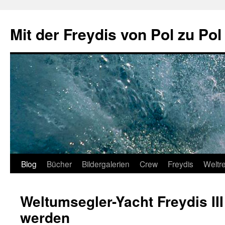
Zum
Inhalt
Mit der Freydis von Pol zu Pol
springen
Blog
Bücher
Bildergalerien
Crew
Freydis
Weltr
Weltumsegler-Yacht Freydis III
werden