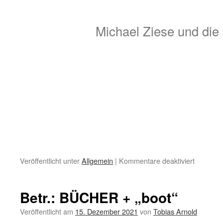
Michael Ziese und die
für
Veröffentlicht unter
Allgemein
|
Kommentare deaktiviert
Eisbärin
zu
Besuch
Betr.: BÜCHER + „boot“
Veröffentlicht am
15. Dezember 2021
von
Tobias Arnold